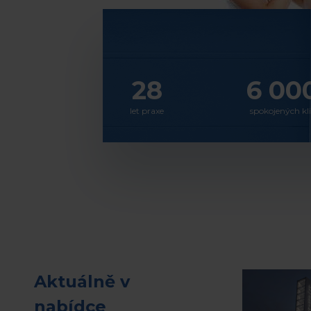
28
6 00
let praxe
spokojených kl
Aktuálně v
nabídce