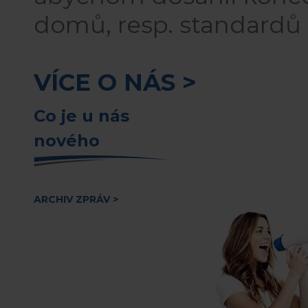
domů, resp. standardů
VÍCE O NÁS >
Co je u nás
nového
ARCHIV ZPRÁV >