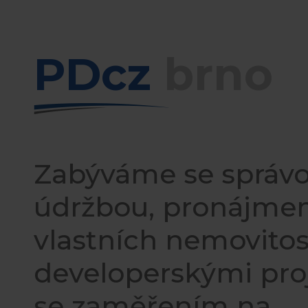
PDcz
brno
Zabýváme se správo
údržbou, pronájm
vlastních nemovitos
developerskými pro
se zaměřením na