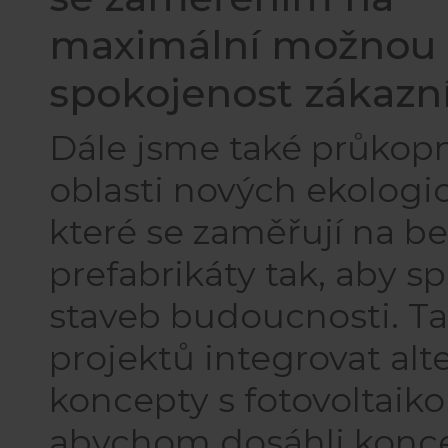
maximální možnou
spokojenost zákazn
Dále jsme také průkopn
oblasti nových ekologi
které se zaměřují na b
prefabrikáty tak, aby spl
staveb budoucnosti. Ta
projektů integrovat alt
koncepty s fotovoltaiko
abychom dosáhli konce