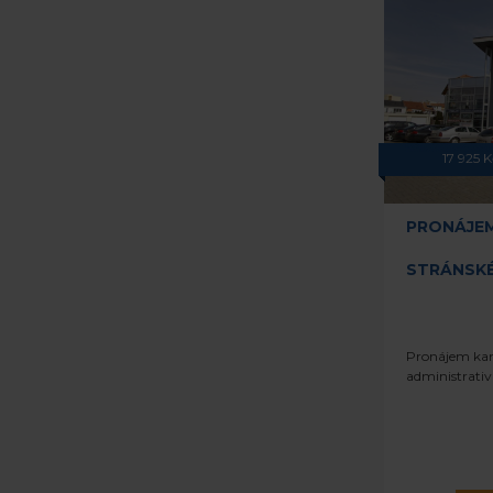
17 925 
PRONÁJE
STRÁNSKÉH
Pronájem ka
administrati