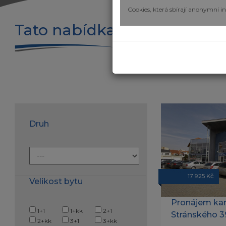
Cookies, která sbírají anonymní 
Tato nabídka už není aktuál
Druh
17 925 Kč
Velikost bytu
Pronájem ka
1+1
1+kk
2+1
Stránského 39 
2+kk
3+1
3+kk