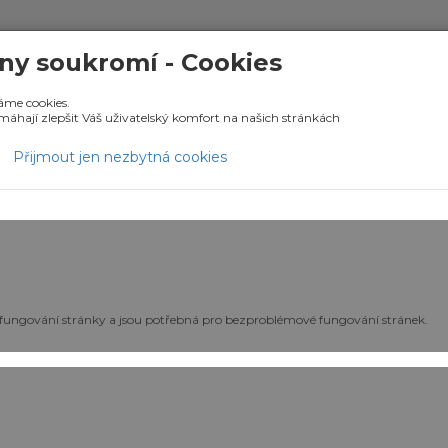
ny soukromí - Cookies
PRONÁJEM
PRODEJ
DEVELOPERSKÉ 
áme cookies.
áhají zlepšit Váš uživatelský komfort na našich stránkách
Přijmout jen nezbytná cookies
 fungování stránky a jsou potřebná pro bezproblémové fungování stránek.
vize