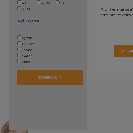
4+1
4+kk
5+1
5+kk
Pronájem kancelá
administrativním 
Vybavení
Výtah
Balkón
Terasa
DETAI
Garáž
Sklep