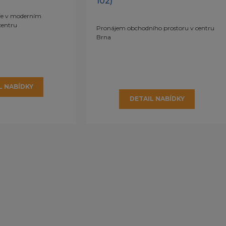
102)
ře v moderním
centru
Pronájem obchodního prostoru v centru
Brna
L NABÍDKY
DETAIL NABÍDKY