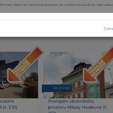
informace, které nám pomáhají pochopit, jak návštěvníci používají naše webov
ní, vyberte si z našich dalšíc
Zobra
20 000 Kč
nceláře
Pronájem obchodního
(č. 3.10)
prostoru Milady Horákové (č.