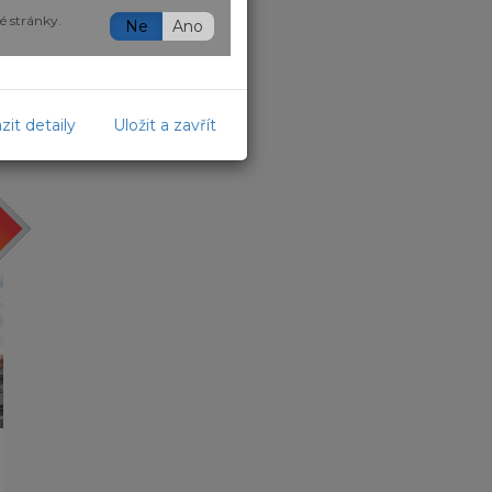
é stránky.
Ne
Ano
h nabídek zde:
zit detaily
Uložit a zavřít